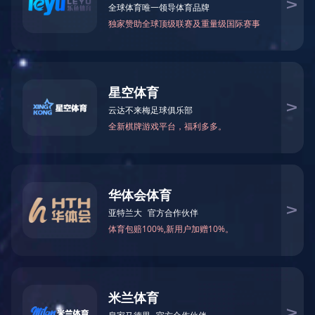
司调研科技创新体系建设情况。县政府副县长李平，县科
技局局长李富华以及相关部门负责同志参加活动。集团董
事长尹培农、总经理王红旗陪同调研。
侯建一行深入龙德公司生产现场，实地察看了汽车滤纸
生产线的运行情况，听取了龙德公司关于科技平台建设、
人才队伍培养、产学研合作、新产品研发等科技体系建设
的情况汇报。
科技是第一生产力，创新是第一驱动力。近年来，龙德
公司深入贯彻实施创新驱动发展战略，高度重视科技创新
在企业发展中的支撑作用，不断加大研发投入，加强科技
平台建设，建立健全创新机制，加大技术人才引进培养力
度，先后与齐鲁工业大学、天津科技大学、华南理工大学
等高等院校建立产学研合作关系，建立了“汽车滤纸山东省
工程研究中心”“山东省工业设计中心”“山东省院士工作
站” “潍坊市工程实验室”等5个省市级研发平台,入选国家专
精特新“小巨人”企业，汽车滤纸在细分市场领域具有较高
的知名度。