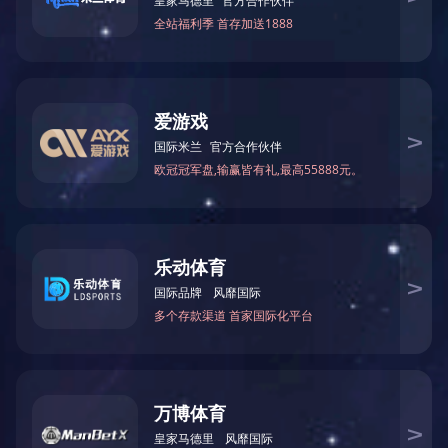
侯建一行对龙德科技公司创新体系建设表示肯定，希望
公司不断加大投入，进一步增强研发实力，以更多的创新
产品实现企业更快发展。
你觉得这篇文章怎么样？
0
0
标签：
全部
上一篇：集团受邀出席德国曼胡默尔集团供应商大会
下一篇：集团两公司开展企业技能人才自主评价工作
相关新闻
万豪纸业集团举办庆“七•一”文艺演出活动
2021-06-30