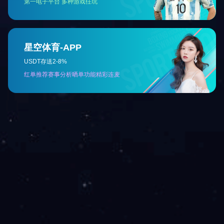
访问手机站
关注我们
Copyright © 2023 米兰体育app官网入口-米兰（中国） 版权 备
案号：
技术支持：
网站米兰体育app
一键拨打
微信咨询
米兰体育app官网