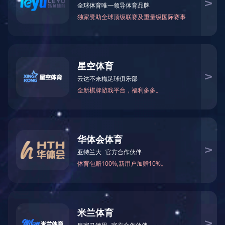
FSSC22000
山东省制造业单项冠军（临朐玉龙造纸有限公司）
IATF 16949
山东省制造业单项冠军（山东龙德复合材料科技股份有限公司）