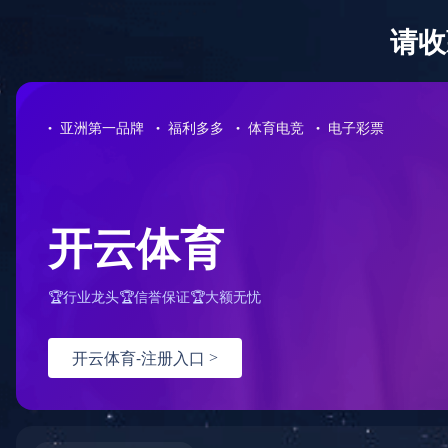
米兰体育app官网入口
米兰体育app官网入口
关于我们
产品中