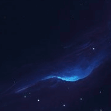
县总工会领导来集团开展关爱职工夏送清凉活动
县委副书记李飞雨来集团调研工作
集团举办庆“七•一”员工拔河比赛活动
请填