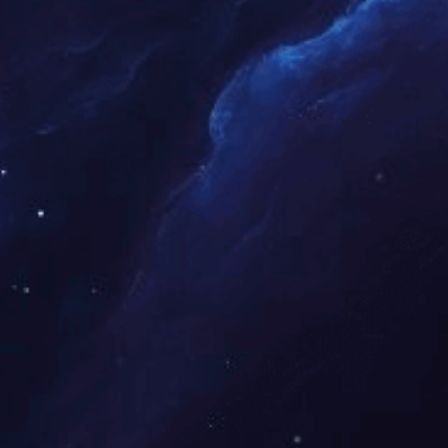
2021-07-15
德国曼胡默尔集团供应链高层
2021-07-17
热烈祝贺万豪集团龙德公司“
2017-06-29
县政协主席王秀刚调研企业生
您有任何问题，请留言给我们！
写您的联系方式，将有助于我们及时与您取得联系，尽快解决您提出的问