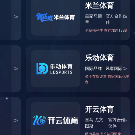
主页
>
新闻资讯
>
米兰体育app官网入口
禁词”（如最、顶……）等极限化词汇，如果还有“极限化
的人员、客户均表示默认此内容，不支持任何以“极限用
以及以此来索要赔偿等的行为。我中心已竭力对旗下所有
联系我中心进行更改，感谢您的配合与支持，谢谢！