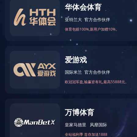
米兰体育app官网入口
行业资讯
产品知识
声明：我公司全力支持关于《中华人民共和国广告法
违禁词”用在我公司网站内，我公司声明其全部失效。
语、极限词、广告违禁词”等为借口或理由来投诉我公
网站及其内容进行了全面的排查与清理，如仍残留有极