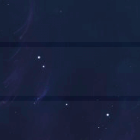
关于公司网页有广告法“极限词” 的失效声明！
发布时间：2019-10-01
点击量：
141
》实施的“极限化违禁词”相关规定，且已竭力规避使用相关“违
本声明在我公司网站的所有页面内均有效，所有访问我公司网站
司违反《中华人民共和国广告法》或《新广告法》等相关法律，
限用语，本公司申明其全部失效，请直接默认其无效，并请及时