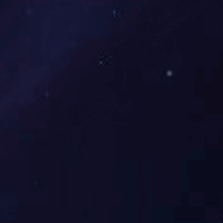
关于我们
公司概况
公司场景
公司生产线
资质荣誉
米兰体育app官网入口