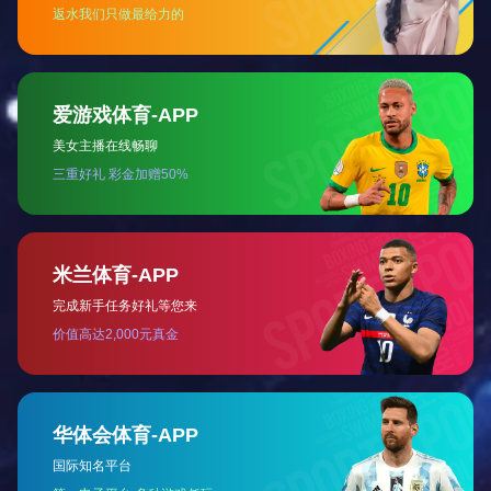
上一篇：ISO 9001
下一篇：没有了
相关新闻
FILTECH 2024，龙德科技德国之行圆满收官
2024-11-14
万豪纸业集团成功举办第45期“鸢都科技论坛”
2019-08-05
奋楫扬帆启新程 赓续前行谱新篇
2025-01-01
万豪纸业亮相2024纸基材料展览会 展示创新实力与未来愿景
2024-11-08
集团庄文平、安玲同志荣获“临朐沂山工匠”荣誉称号
2019-11-04
书信传寄语 同心向未来
2025-02-10
龙德科技参加第十届亚洲过滤与分离工业展览会取得圆满成功
2024-12-13
集团领导走访慰问陡沟社区困难党员群众
2021-06-24
集团多项管理体系顺利通过监督审核
2024-09-28